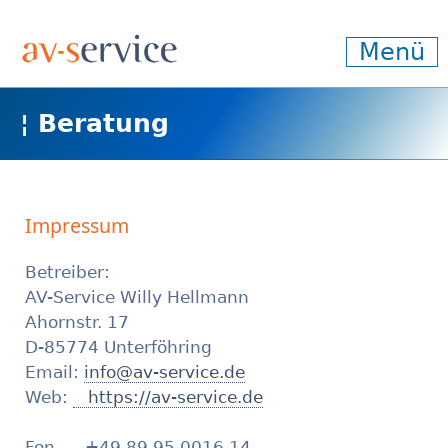
Menü
¦ Beratung
¦ Planung
¦ Technik
¦ Medien
¦ hybride Events
¦ digitale Events
¦ Livestreams
¦ Drohnenvideos
¦ RSI
¦ Dol-Tec
Impressum
Betreiber:
AV-Service Willy Hellmann
Ahornstr. 17
D-85774 Unterföhring
Email:
info@av-service.de
Web:
https://av-service.de
Fon +49 89 95 0016 14